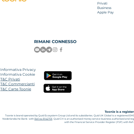
Privati
Business
Apple Pay
RIMANI CONNESSO
Informativa Privacy
Informativa Cookie
T&C Privati
T&C Commercianti
T&C Carte Toonie
Toonie is a regist
Toonie is brand operated by Quid Ecosystem Group Ltd and its subsidiaries.
Quid UK Global is a registered EM
Nederlandsche Bank with
Ref.no R142701
. Quid CH is an authorised money service business authorised and reg
with the Financial Service Provider Register (FSP) with Re