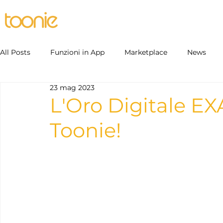
Home
Individual
Business
P
All Posts
Funzioni in App
Marketplace
News
23 mag 2023
L'Oro Digitale EX
Toonie!