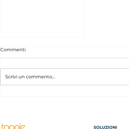
Commenti
Scrivi un commento...
Nuove funzionalità in
Toonie: Scambio FX e
wallet USD
SOLUZIONI