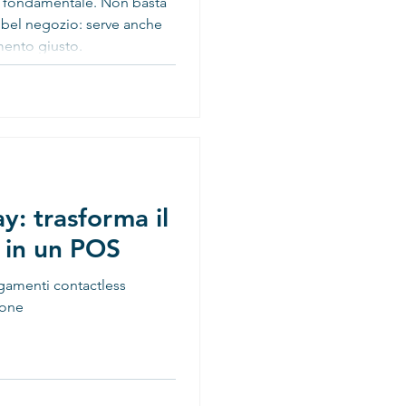
i è fondamentale. Non basta
bel negozio: serve anche
mento giusto.
y: trasforma il
 in un POS
agamenti contactless
hone