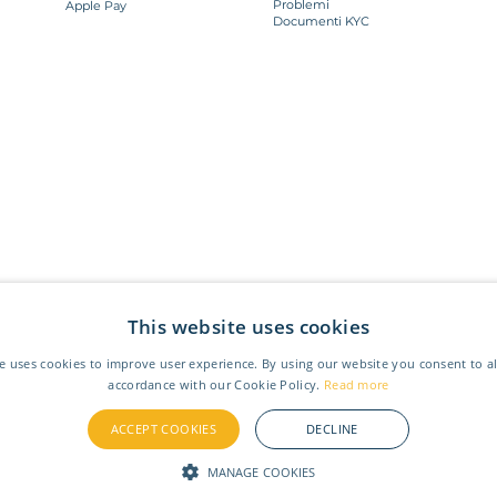
Problemi
Apple Pay
Documenti KYC
This website uses cookies
e uses cookies to improve user experience. By using our website you consent to al
Toonie is a registered trademark of Toonie Global Ltd.
accordance with our Cookie Policy.
Read more
ubsidiaries.
Quid UK Global is a registered EMD Agent by the Financial Conduct Authority (FCA) with
Ref.no 9030
ised money service business authorised and regulated by the The Financial Services Standards Association Organizat
ancial Service Provider Register (FSP) with Ref.no FSP732651. Quid US is FINCEN Registered and licensed through 
ACCEPT COOKIES
DECLINE
MANAGE COOKIES