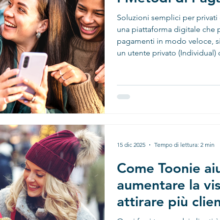
Soluzioni semplici per privati e commercianti Toonie è
una piattaforma digitale che 
pagamenti in modo veloce, sic
un utente privato (Individual) o un commerciante
(Merchant) , Toonie offre diver
ricevere e accettare pagament
fisici. 👤 Metodi di pagamento
profilo Individual è pensato per c
vita quotidiana: amici, famigli
15 dic 2025
Tempo di lettura: 2 min
Come Toonie aiu
aumentare la vis
attirare più clien