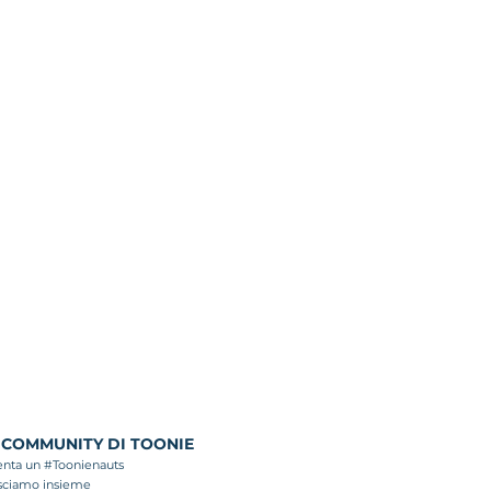
 COMMUNITY DI TOONIE
enta un #Toonienauts
sciamo insieme