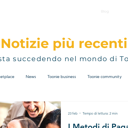
Individual
Business
Prodotti
APPLE PAY
Blog
Conta
Notizie pi ù recenti
sta succedendo nel mondo di T
etplace
News
Toonie business
Toonie community
23 feb
Tempo di lettura: 2 min
I Metodi di Pa