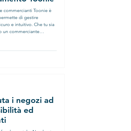
permette di gestire
uro e intuitivo. Che tu sia
si strumenti per inviare,
i, sia online che nei negozi
 per profilo Individual Il
hi utilizza Toonie nella
e, p
ta i negozi ad
ibilità ed
ti