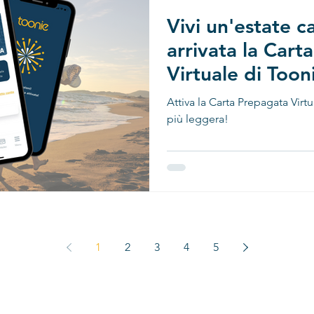
Vivi un'estate ca
arrivata la Cart
Virtuale di Toon
Attiva la Carta Prepagata Virtu
più leggera!
1
2
3
4
5