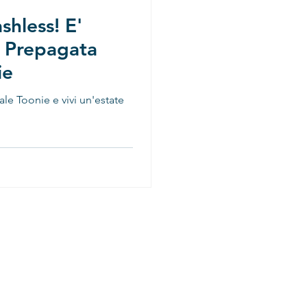
shless! E'
a Prepagata
ie
ale Toonie e vivi un'estate