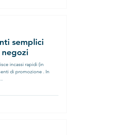
ti semplici
e negozi
menti di promozione . In
..