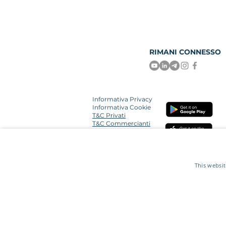
RIMANI CONNESSO
Informativa Privacy
Informativa Cookie
T&C Privati
T&C Commercianti
T&C Carte Toonie
This websit
Toonie is brand operated by Quid Ecosystem Group Ltd and its s
Nederlandsche Bank with
Ref.no R142701
. Quid CH is an author
with the Fin