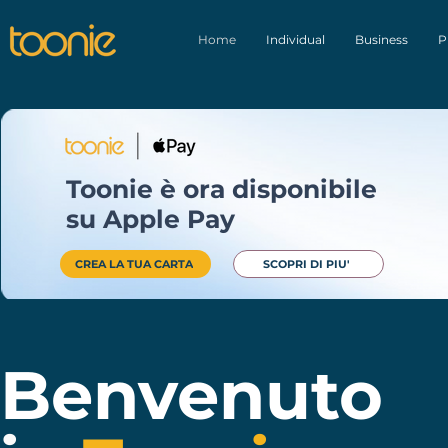
Home
Individual
Business
P
Toonie è ora disponibile
su Apple Pay
CREA LA TUA CARTA
SCOPRI DI PIU'
Benvenuto