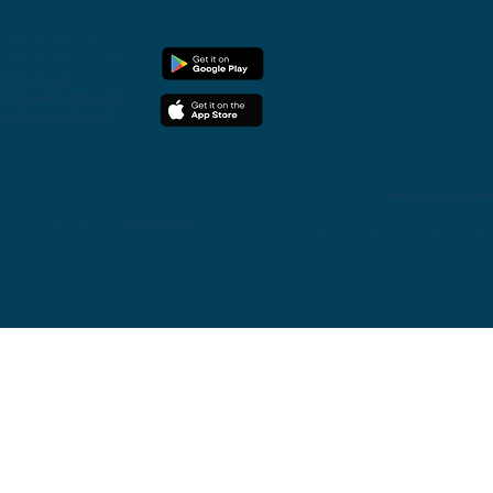
Informativa Privacy
Informativa Cookie
T&C Privati
T&C Commercianti
T&C Carte Toonie
Toonie is a regist
Toonie is brand operated by Quid Ecosystem Group Ltd and its subsidiaries.
Quid UK Global is a registered EM
Nederlandsche Bank with
Ref.no R142701
. Quid CH is an authorised money service business authorised and reg
with the Financial Service Provider Register (FSP) with Re