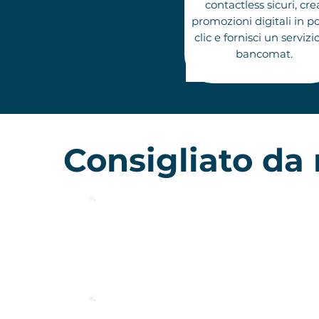
contactless sicuri, cre
promozioni digit
ali in p
clic e f
ornisci
un servizio
bancomat.
Consigliato da 
Toonie è stato un vero cambiamento per me
riguardo ai trasferimenti di denaro. Ha un
sacco di funzioni interessanti!