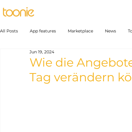
User
Copia di User
Unternehmen
Serv
All Posts
App features
Marketplace
News
T
Jun 19, 2024
Wie die Angebote
Tag verändern k