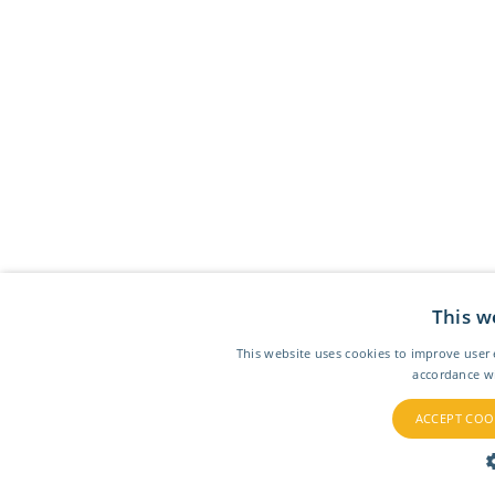
This w
This website uses cookies to improve user 
accordance wi
ACCEPT COO