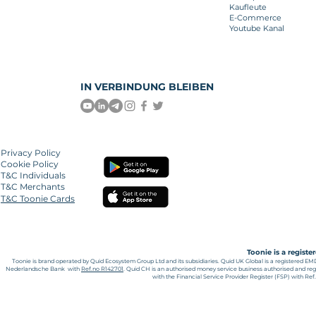
Kaufleute
E-Commerce
Youtube Kanal
IN VERBINDUNG BLEIBEN
Privacy
Policy
Cookie Policy
T&C Individuals
T&C Merchants
T&C Toonie Cards
Toonie is a regist
Toonie is brand operated by Quid Ecosystem Group Ltd and its subsidiaries.
Quid UK Global is a registered EM
Nederlandsche Bank with
Ref.no R142701
. Quid CH is an authorised money service business authorised and reg
with the Financial Service Provider Register (FSP) with Re